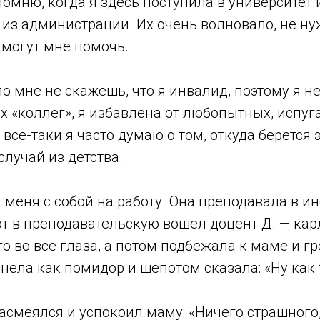
омню, когда я здесь поступила в университет 
 из администрации. Их очень волновало, не ну
 могут мне помочь.
 по мне не скажешь, что я инвалид, поэтому я 
их «коллег», я избавлена от любопытных, исп
се-таки я часто думаю о том, откуда берется 
лучай из детства.
 меня с собой на работу. Она преподавала в ин
от в преподавательскую вошел доцент Д. — кар
 во все глаза, а потом подбежала к маме и гро
нела как помидор и шепотом сказала: «Ну как 
 засмеялся и успокоил маму: «Ничего страшного