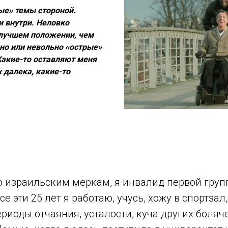
ые» темы стороной.
и внутри. Неловко
 лучшем положении, чем
ьно или невольно «острые»
Какие-то оставляют меня
х далека, какие-то
по израильским меркам, я инвалид первой груп
е эти 25 лет я работаю, учусь, хожу в спортзал
риоды отчаяния, усталости, куча других боляче