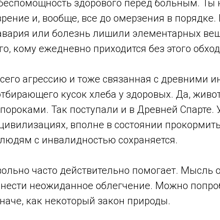
и беспомощность здорового перед больным. Ты 
 зрение и, вообще, все до омерзения в порядке.
авария или болезнь лишили элементарных вещ
о, кому ежедневно приходится без этого обход
его агрессию и тоже связанная с древними ин
отбирающего кусок хлеба у здоровых. Да, живо
пороками. Так поступали и в Древней Спарте.
 цивилизациях, вполне в состоянии прокормить
 людям с инвалидностью сохраняется.
льно часто действительно помогает. Мысль о 
нести неожиданное облегчение. Можно попробо
аче, как некоторый закон природы.